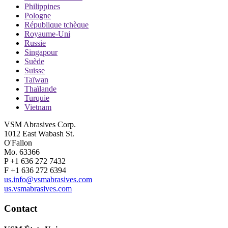
Philippines
Pologne
République tchèque
Royaume-Uni
Russie
Singapour
Suède
Suisse
Taïwan
Thaïlande
Turquie
Vietnam
VSM Abrasives Corp.
1012 East Wabash St.
O'Fallon
Mo. 63366
P +1 636 272 7432
F +1 636 272 6394
us.info@vsmabrasives.com
us.vsmabrasives.com
Contact