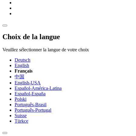
Choix de la langue
Veuillez sélectionner la langue de votre choix
Deutsch
English
Français
中国
English-USA
Español-América-Latina
Español-España
Polski
Português-Brasil
Português-Portugal
Suisse
Türkçe