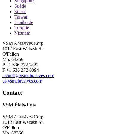
Singapour
Suède
Suisse
Taïwan
Thaïlande
Turquie
Vietnam
VSM Abrasives Corp.
1012 East Wabash St.
O'Fallon
Mo. 63366
P +1 636 272 7432
F +1 636 272 6394
us.info@vsmabrasives.com
us.vsmabrasives.com
Contact
VSM États-Unis
VSM Abrasives Corp.
1012 East Wabash St.
O'Fallon
Mo. 63366