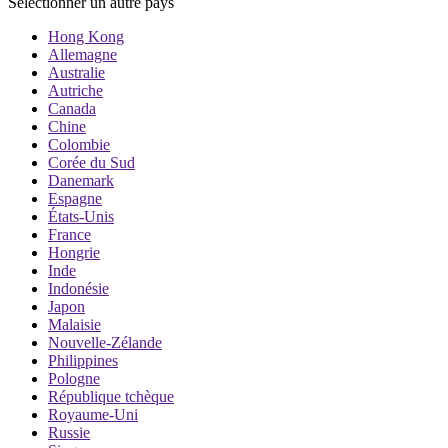
Sélectionner un autre pays
Hong Kong
Allemagne
Australie
Autriche
Canada
Chine
Colombie
Corée du Sud
Danemark
Espagne
États-Unis
France
Hongrie
Inde
Indonésie
Japon
Malaisie
Nouvelle-Zélande
Philippines
Pologne
République tchèque
Royaume-Uni
Russie