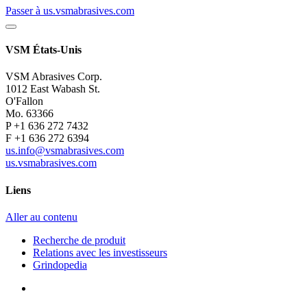
Passer à us.vsmabrasives.com
VSM États-Unis
VSM Abrasives Corp.
1012 East Wabash St.
O'Fallon
Mo. 63366
P +1 636 272 7432
F +1 636 272 6394
us.info@vsmabrasives.com
us.vsmabrasives.com
Liens
Aller au contenu
Recherche de produit
Relations avec les investisseurs
Grindopedia