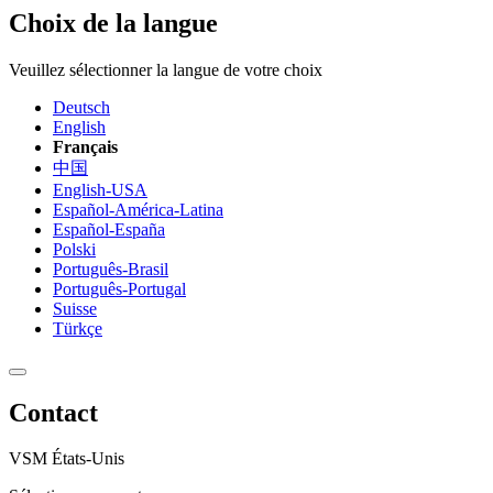
Choix de la langue
Veuillez sélectionner la langue de votre choix
Deutsch
English
Français
中国
English-USA
Español-América-Latina
Español-España
Polski
Português-Brasil
Português-Portugal
Suisse
Türkçe
Contact
VSM États-Unis