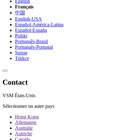
English
Français
中国
English-USA
Español-América-Latina
Español-España
Polski
Português-Brasil
Português-Portugal
Suisse
Türkçe
Contact
VSM États-Unis
Sélectionner un autre pays
Hong Kong
Allemagne
Australie
Autriche
Canada