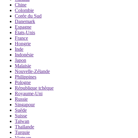
Chine
Colombie
Corée du Sud
Danemark
Espagne
États-Unis
France
Hongrie
Inde
Indonésie
Japon
Malaisie
Nouvelle-Zélande
Philippines
Pologne
République tchèque
Royaume-Uni
Russie
Singapour
Suède
Suisse
Taïwan
Thaïlande
Turquie
Vietnam