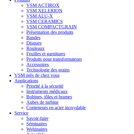
VSM ACTIROX
VSM XELERION
VSM ALU-X
VSM CERAMICS
VSM COMPACTGRAIN
Présentation des produits
Bandes
Disques
Rouleaux
Feuilles et garnitures
Produits pour transformateurs
Accessoires
Technologie des grains
VSM près de chez vous
Applications
Priorité à la sécurité
Instruments médicaux
Bobines, tôles et brames
Aubes de turbine
Conteneurs en acier inoxydable
Service
Savoir-faire
Séminaires
Webinaires