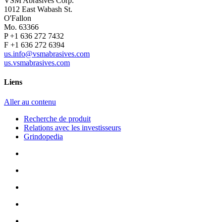
VSM Abrasives Corp.
1012 East Wabash St.
O'Fallon
Mo. 63366
P +1 636 272 7432
F +1 636 272 6394
us.info@vsmabrasives.com
us.vsmabrasives.com
Liens
Aller au contenu
Recherche de produit
Relations avec les investisseurs
Grindopedia