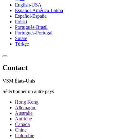
English-USA
Español-América-Latina
Español-España
Polski
Português-Brasil
Português-Portugal
Suisse
Türkçe
Contact
VSM États-Unis
Sélectionner un autre pays
Hong Kong
Allemagne
Australie
Autriche
Canada
Chine
Colombie