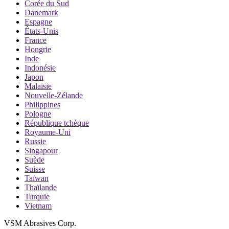
Corée du Sud
Danemark
Espagne
États-Unis
France
Hongrie
Inde
Indonésie
Japon
Malaisie
Nouvelle-Zélande
Philippines
Pologne
République tchèque
Royaume-Uni
Russie
Singapour
Suède
Suisse
Taïwan
Thaïlande
Turquie
Vietnam
VSM Abrasives Corp.