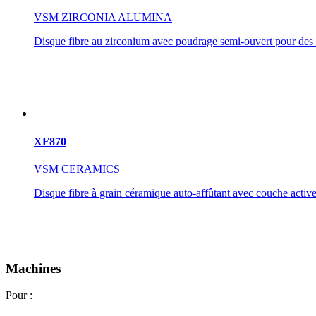
VSM ZIRCONIA ALUMINA
Disque fibre au zirconium avec poudrage semi-ouvert pour des
XF870
VSM CERAMICS
Disque fibre à grain céramique auto-affûtant avec couche acti
Machines
Pour :