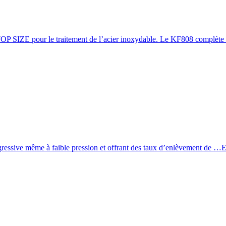
OP SIZE pour le traitement de l’acier inoxydable. Le KF808 complèt
ressive même à faible pression et offrant des taux d’enlèvement de …
E