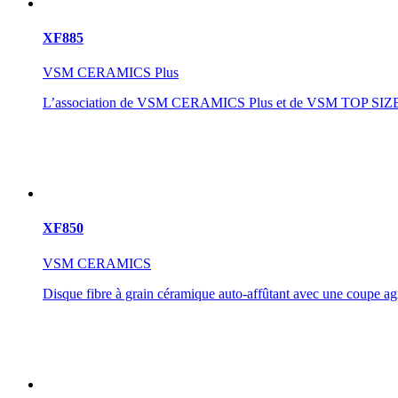
XF885
VSM CERAMICS Plus
L’association de VSM CERAMICS Plus et de VSM TOP SIZE : le 
XF850
VSM CERAMICS
Disque fibre à grain céramique auto-affûtant avec une coupe ag