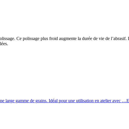
polissage. Ce polissage plus froid augmente la durée de vie de l’abrasif.
lées.
ne large gamme de grains. Idéal pour une utilisation en atelier avec …
E