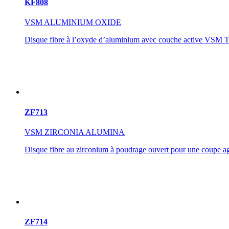
KF808
VSM ALUMINIUM OXIDE
Disque fibre à l’oxyde d’aluminium avec couche active VSM T
ZF713
VSM ZIRCONIA ALUMINA
Disque fibre au zirconium à poudrage ouvert pour une coupe ag
ZF714