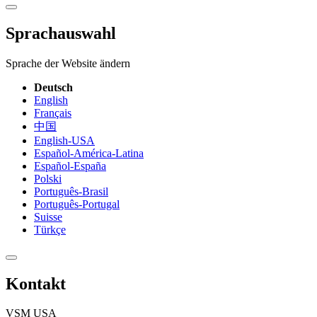
Sprachauswahl
Sprache der Website ändern
Deutsch
English
Français
中国
English-USA
Español-América-Latina
Español-España
Polski
Português-Brasil
Português-Portugal
Suisse
Türkçe
Kontakt
VSM USA