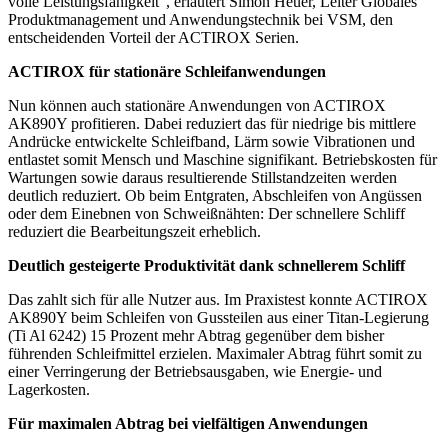
volle Leistungsfähigkeit“, erläutert Simon Heuer, Leiter Globales
Produktmanagement und Anwendungstechnik bei VSM, den
entscheidenden Vorteil der ACTIROX Serien.
ACTIROX für stationäre Schleifanwendungen
Nun können auch stationäre Anwendungen von ACTIROX
AK890Y profitieren. Dabei reduziert das für niedrige bis mittlere
Andrücke entwickelte Schleifband, Lärm sowie Vibrationen und
entlastet somit Mensch und Maschine signifikant. Betriebskosten für
Wartungen sowie daraus resultierende Stillstandzeiten werden
deutlich reduziert. Ob beim Entgraten, Abschleifen von Angüssen
oder dem Einebnen von Schweißnähten: Der schnellere Schliff
reduziert die Bearbeitungszeit erheblich.
Deutlich gesteigerte Produktivität dank schnellerem Schliff
Das zahlt sich für alle Nutzer aus. Im Praxistest konnte ACTIROX
AK890Y beim Schleifen von Gussteilen aus einer Titan-Legierung
(Ti Al 6242) 15 Prozent mehr Abtrag gegenüber dem bisher
führenden Schleifmittel erzielen. Maximaler Abtrag führt somit zu
einer Verringerung der Betriebsausgaben, wie Energie- und
Lagerkosten.
Für maximalen Abtrag bei vielfältigen Anwendungen