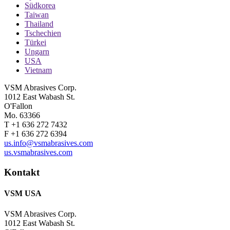
Südkorea
Taiwan
Thailand
Tschechien
Türkei
Ungarn
USA
Vietnam
VSM Abrasives Corp.
1012 East Wabash St.
O'Fallon
Mo. 63366
T +1 636 272 7432
F +1 636 272 6394
us.info@vsmabrasives.com
us.vsmabrasives.com
Kontakt
VSM USA
VSM Abrasives Corp.
1012 East Wabash St.