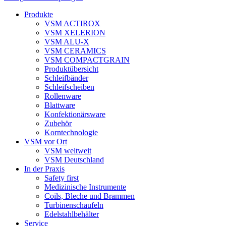
Produkte
VSM ACTIROX
VSM XELERION
VSM ALU-X
VSM CERAMICS
VSM COMPACTGRAIN
Produktübersicht
Schleifbänder
Schleifscheiben
Rollenware
Blattware
Konfektionärsware
Zubehör
Korntechnologie
VSM vor Ort
VSM weltweit
VSM Deutschland
In der Praxis
Safety first
Medizinische Instrumente
Coils, Bleche und Brammen
Turbinenschaufeln
Edelstahlbehälter
Service