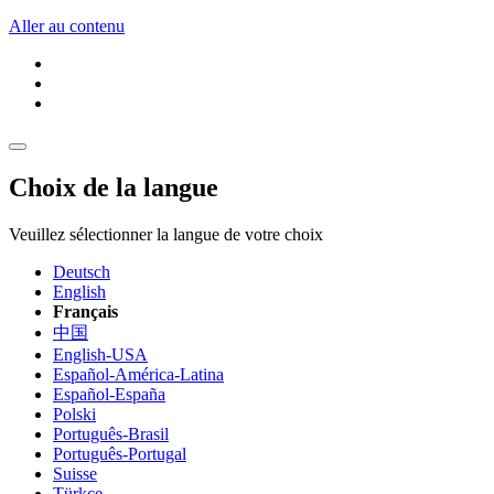
Aller au contenu
Choix de la langue
Veuillez sélectionner la langue de votre choix
Deutsch
English
Français
中国
English-USA
Español-América-Latina
Español-España
Polski
Português-Brasil
Português-Portugal
Suisse
Türkçe