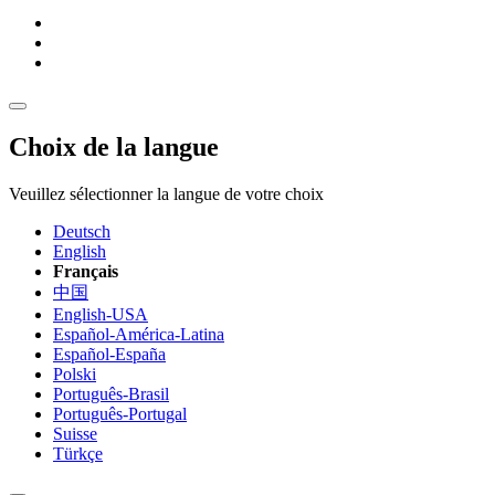
Choix de la langue
Veuillez sélectionner la langue de votre choix
Deutsch
English
Français
中国
English-USA
Español-América-Latina
Español-España
Polski
Português-Brasil
Português-Portugal
Suisse
Türkçe