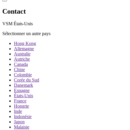
Contact
VSM États-Unis
Sélectionner un autre pays
Hong Kong
Allemagne
Australie
Autriche
Canada
Chine
Colombie
Corée du Sud
Danemark
Espagne
États-Unis
France
Hongrie
Inde
Indonésie
Japon
Malaisie