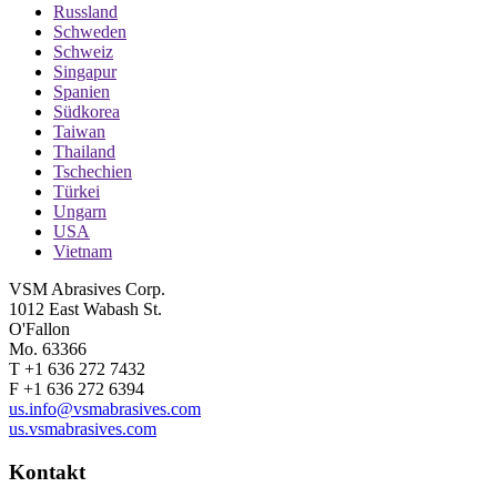
Russland
Schweden
Schweiz
Singapur
Spanien
Südkorea
Taiwan
Thailand
Tschechien
Türkei
Ungarn
USA
Vietnam
VSM Abrasives Corp.
1012 East Wabash St.
O'Fallon
Mo. 63366
T +1 636 272 7432
F +1 636 272 6394
us.info@vsmabrasives.com
us.vsmabrasives.com
Kontakt