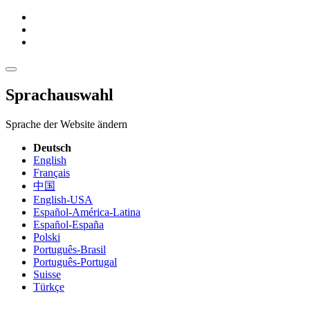
Sprachauswahl
Sprache der Website ändern
Deutsch
English
Français
中国
English-USA
Español-América-Latina
Español-España
Polski
Português-Brasil
Português-Portugal
Suisse
Türkçe