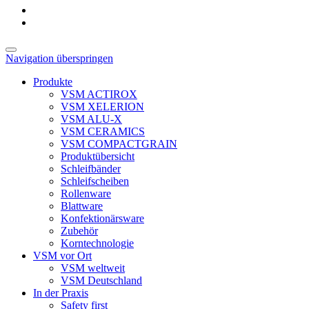
Navigation überspringen
Produkte
VSM ACTIROX
VSM XELERION
VSM ALU-X
VSM CERAMICS
VSM COMPACTGRAIN
Produktübersicht
Schleifbänder
Schleifscheiben
Rollenware
Blattware
Konfektionärsware
Zubehör
Korntechnologie
VSM vor Ort
VSM weltweit
VSM Deutschland
In der Praxis
Safety first