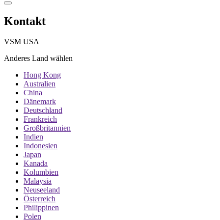
Kontakt
VSM USA
Anderes Land wählen
Hong Kong
Australien
China
Dänemark
Deutschland
Frankreich
Großbritannien
Indien
Indonesien
Japan
Kanada
Kolumbien
Malaysia
Neuseeland
Österreich
Philippinen
Polen